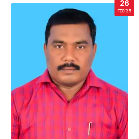
26
FEB’25