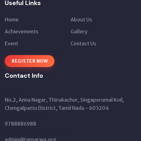
Useful Links
Home
About Us
Achievements
Gallery
Event
Contact Us
REGISTER NOW
Contact Info
Office
No.2, Anna Nagar, Thirukachur, Singaperumal Koil,
Chengalpattu District, Tamil Nadu - 603204
97888 86988
9788886988
admin@tansarwa.org
admin@tansarwa.org