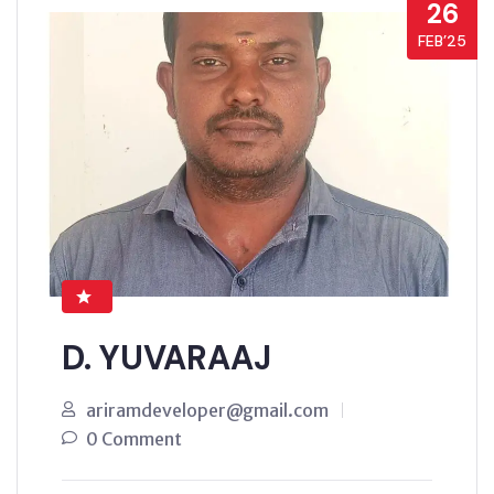
26
FEB’25
D. YUVARAAJ
ariramdeveloper@gmail.com
0 Comment